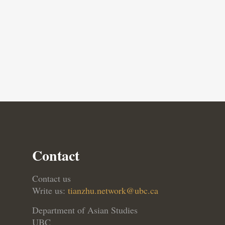
Contact
Contact us
Write us:
tianzhu.network@ubc.ca
Department of Asian Studies
UBC