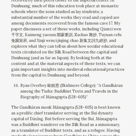
received by their peers closer to the imperial center. In
Dunhuang, much of this education took place at monastic
schools where the sons studied as lay students; a
substantial number of the works they read and copied are
among documents recovered from the famous cave 17. My
paper discusses a set of these works, including Qianzi wen
千字文, Kaimeng yaoxun 開蒙要訓, Zachao 雜抄, Tuyuan cefu
兔園策府, and Xinji wenci jiujing chao 新集文詞九經抄, and
explores what they can tell us about how secular educational
texts circulated on the Silk Road between the capital and
Dunhuang (and as far as Japan). By looking both at the
content and at the material aspects of these texts, we can
gain important insights into medieval educational practices
from the capital to Dunhuang and beyond.
Ryan Overbey 歐銳恩 (Skidmore College): “A Gandhāran
among the Turks: Buddhist Texts and Travels in the
Biography of Jñānagupta (528–605)”
The Gandhāran monk Jñānagupta (528–605) is best known
as a prolific chief translator serving at the Suí dynasty
capital of Dàxīng. But before serving the Suí, Jñānagupta
was a Buddhist wanderer on the Silk Road as a missionary,
as a translator of Buddhist texts, and as a refugee. Having