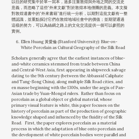
以往的研究集中於單一寫本，過多注重敦煌與外地之間的交流史
意義，而忽略了這些“外來文獻”對於敦煌本地僧團的意義。本文擬
對敦煌遺書中的“外來書籍”進行統一分析，以期對這批文獻有一整
體認識，並重點探討它們在敦煌地域社會中的價值；並期望通過
這樣的努力，可以為絲綢之路上的文化交流提供一個可以參照的
實例。
Ellen Huang 黃愛倫 (Stanford University): Blue-
on
-
White Porcelain as Cultural Geography of the Silk Road
Scholars generally agree that the earliest instances of blue-
and-white ceramics stemmed from trade between China
and Central-West Asia, first appearing in shipwreck salvage
dating to the 9th century (between the Abbassid Caliphate
and Tang-Song China), along multiple Silk Road cities, and
en masse beginning with the 1300s, under the aegis of Pan-
Asian trade by Yuan-Mongol rulers. Rather than focus on
porcelain as a global object or global material, whose
primary visual feature is white, this paper focuses on the
history of porcelain as part of the production of geographic
knowledge shaped and influenced by the fluidity of the Silk
Road. First, the paper explores porcelain as a material
process in which the adaptation of blue onto porcelain and
the development of white porcelain bodies were parallel and