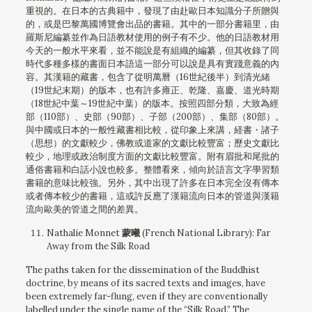
重視的。在日本的古典籍中，發現了由赴歐日本知識分子所贈與
的，或是巴黎萬國博覽會出品的書籍。其中的一部分書籍里，由
羅斯尼編纂並作為日語教材使用的例子有不少。他的日語教材用
今天的一般水平來看，並不能說是有組織的編纂，但其收錄了同
時代多種多樣的書面日本語這一部分可以說是具有實踐意義的內
容。其漢籍的藏書，包含了從明萬曆（16世紀後半）到清光緒
（19世紀末期）的版本，也有許多雍正、乾隆、嘉慶、道光時期
（18世紀中葉～19世紀中葉）的版本。按照四部分類，大致為經
部（110部）、史部（90部）、子部（200部）、集部（80部）。
與中國或日本的一般性藏書相比較，從印象上來講，経書・諸子
（思想）的文獻較少，佛教或道家的文獻比較豐富；歷史文獻比
較少，地理或政治制度方面的文獻比較豐富。附有眉批和尾批的
通俗書籍和白話小說也較多。整體看來，傾向於語言文字學習類
書籍的意味比較強。另外，其中出現了許多在日本完全沒有傳本
或者傳本較少的書籍，這或許反應了漢籍流向日本的管道與漢籍
流向歐美的管道之間的差異。
Nathalie Monnet
蒙曦
(French National Library): Far
Away from the Silk Road
The paths taken for the dissemination of the Buddhist
doctrine, by means of its sacred texts and images, have
been extremely far-flung, even if they are conventionally
labelled under the single name of the “Silk Road.” The