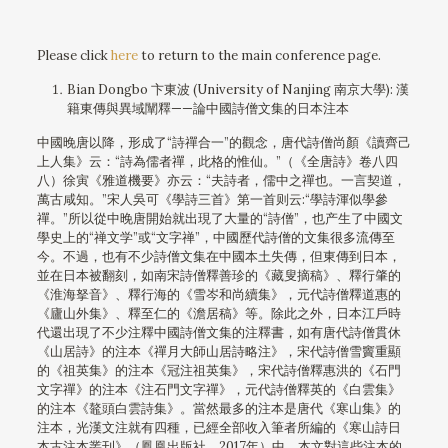
Please click
here
to return to the main conference page.
Bian Dongbo 卞東波 (University of Nanjing 南京大學): 漢
籍東傳與異域闡釋——論中國詩僧文集的日本注本
中國晚唐以降，形成了“詩禪合一”的觀念，唐代詩僧尚顏《讀齊己
上人集》云：“詩為儒者禪，此格的惟仙。”（《全唐詩》卷八四
八）徐寅《雅道機要》亦云：“夫詩者，儒中之禪也。一言契道，
萬古咸知。”宋人吳可《學詩三首》第一首则云:“學詩渾似學參
禪。”所以從中晚唐開始就出現了大量的“詩僧”，也产生了中國文
學史上的“禅文学”或“文字禅”，中國歷代詩僧的文集很多流傳至
今。不過，也有不少詩僧文集在中國本土失傳，但東傳到日本，
並在日本被翻刻，如南宋詩僧釋善珍的《藏叟摘稿》、釋行肇的
《淮海拏音》、釋行海的《雪岑和尚續集》，元代詩僧釋道惠的
《廬山外集》、釋至仁的《澹居稿》等。除此之外，日本江戶時
代還出現了不少注釋中國詩僧文集的注釋書，如有唐代詩僧貫休
《山居詩》的注本《禪月大師山居詩略注》，宋代詩僧雪竇重顯
的《祖英集》的注本《冠注祖英集》，宋代詩僧釋惠洪的《石門
文字禪》的注本《注石門文字禪》，元代詩僧釋英的《白雲集》
的注本《鼇頭白雲詩集》。當然最多的注本是唐代《寒山集》的
注本，光漢文注就有四種，已經全部收入筆者所編的《寒山詩日
本古注本叢刊》（鳳凰出版社，2017年）中。本文對這些注本的