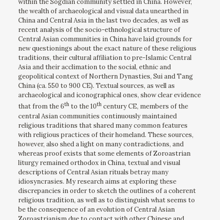
within the Sogdian community settled in China. However,
the wealth of archaeological and visual data unearthed in
China and Central Asia in the last two decades, as well as
recent analysis of the socio-ethnological structure of
Central Asian communities in China have laid grounds for
new questionings about the exact nature of these religious
traditions, their cultural affiliation to pre-Islamic Central
Asia and their acclimation to the social, ethnic and
geopolitical context of Northern Dynasties, Sui and Tang
China (ca. 550 to 900 CE). Textual sources, as well as
archaeological and iconographical ones, show clear evidence
th
th
that from the 6
to the 10
century CE, members of the
central Asian communities continuously maintained
religious traditions that shared many common features
with religious practices of their homeland. These sources,
however, also shed a light on many contradictions, and
whereas proof exists that some elements of Zoroastrian
liturgy remained orthodox in China, textual and visual
descriptions of Central Asian rituals betray many
idiosyncrasies. My research aims at exploring these
discrepancies in order to sketch the outlines of a coherent
religious tradition, as well as to distinguish what seems to
be the consequence of an evolution of Central Asian
Zoroastrianism due to contact with other Chinese and