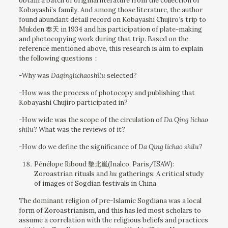
obtain a batch of original literature from the collection of
Kobayashi’s family. And among those literature, the author
found abundant detail record on Kobayashi Chujiro’s trip to
Mukden 奉天 in 1934 and his participation of plate-making
and photocopying work during that trip. Based on the
reference mentioned above, this research is aim to explain
the following questions：
-Why was
Daqinglichaoshilu
selected?
-How was the process of photocopy and publishing that
Kobayashi Chujiro participated in?
-How wide was the scope of the circulation of
Da Qing
lichao
shilu
? What was the reviews of it?
-How do we define the significance of
Da Qing
lichao shilu
?
Pénélope Riboud 黎北嵐(Inalco, Paris/ISAW):
Zoroastrian rituals and
hu
gatherings: A critical study
of images of Sogdian festivals in China
The dominant religion of pre-Islamic Sogdiana was a local
form of Zoroastrianism, and this has led most scholars to
assume a correlation with the religious beliefs and practices