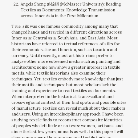
Angela Sheng 盛餘韻 (McMaster University): Reading
Textiles as Documents: Knowledge Transmission
across Inner Asia in the First Millennium
True, silk was one famous commodity among many that
changed hands and traveled in different directions across
Inner Asia: Central Asia, South Asia, and East Asia. Most
historians have referred to textual references of silks for
their economic value and function, such as taxation and
currency. Until recently, most art historians prefer to
analyze other more esteemed media such as painting and
architecture; some now show a greater interest in textile
motifs, while textile historians also examine their
techniques. Yet, textiles embody more knowledge than just
their motifs and techniques; but most scholars lack the
training and experience to read textiles as documents.
When interpreted in the historical, trans-cultural, and
cross-regional context of their find spots and possible sites
of manufacture, textiles can reveal much about their makers
and users. Using an interdisciplinary approach, I have been
studying textile finds to reconstruct composite identities
of peoples who left little or no texts: women, artisans, and
since the last few years, nomads as well . In this paper I will
show some ways of how one can read textile finds as