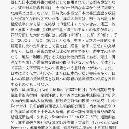
纂した日本語教科書の教材として使用されている例も少なくな
い。彼の日本語教科書は、今日の一般的な水準から見て組織的
な編纂とは言えないが、同時代の多様な日本の書記言語を収録
した実践的な内容と言いうる。漢籍の蔵書は、明・万暦版（16
世紀後半）から清・光緒版（19世紀末）までを含み、雍正・乾
隆・嘉慶・道光期（18世紀中葉～19世紀中葉）の版本が多い。
四部分類した大体の傾向は、経部（110部）、史部（90部）、子
部（200部）、集部（80部）となる。中国・日本の一般的な漢
籍蔵書に比べた印象として言えば、経書・諸子（思想）の文献
少なく、仏教・道家の文献は比較的豊富であり、歴史文献も少
なく、地理・制度に関する文献は比較的豊富である。頭注・脚
注などを附した通俗的な書籍や白話小説などが多い。全体とし
て言語・文字習得のための書籍という意味合いが強い。また、
日本に全く伝本が無いか、または伝本の少ない書籍も多く、日
本への漢籍の流通経路と欧州への漢籍の流通経路の相異を反映
するものかもしれない。
萊昂・戴 羅斯尼（León de Rosny 1837-1914）在今日其研究業
績並非沒有得到一定的評價，其作為19世紀後半法國在日本研究
方面的先驅而為人所熟知。相對於之前借由彼得・柯尼克（Peter
Kornicki）刊行的目錄而被人知曉的部分而言，尚有為數約500
件的漢籍藏書並不十分為人所知。但這一部分漢籍是羅尼的老師
斯坦尼斯拉斯・朱利安（Stanislas Julien 1797-1873）遺贈與他
的，其中還包含朱利安從其老師埃布爾・雷慕沙（1788-1832 Abel
Rémusat）處繼承而來的書籍。這些漢籍在學術史上是應該得到