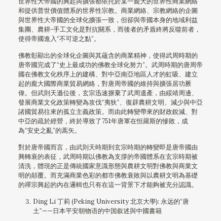
世界性大帝國的興起與擴張都依托於某一龐大的世界性商業網絡
和提供普世價值體系的世界性宗教。商業網絡、宗教網絡的企圖
與世界性大帝國的全球化擴張一致，但卻與帝國本身的地域利益
集團、農耕-手工文化是對抗關系，而後者的矛盾終將反噬前者，
使得帝國進入“不可逆之點”。
佛教彰顯出的全球化企圖與其蘊含的商業精神，使得武周時期的
唐帝國完成了“史上最成功的佛教全球化努力”。武周時期的唐周帝
國在佛教文化秩序上的建構、對中亞南亞地區人才的虹吸、建立
起的龐大國際商業貿易網絡，對唐周帝國的維持與擴張居功厥
偉。但武則天遜位後，玄宗迅速摒棄了武周遺產，由綏靖周邊、
發展商業文化政策轉變為攻伐“夷狄”、復辟農耕文明、減少與中亞
諸國貿易往來的孤立主義政策。而由此轉變帶來的財政銳減、對
中亞的疏於經營，終於導致了751年唐軍在怛羅斯的慘敗，成
為“安史之亂”的蒿矢。
對於唐帝國而言，由武則天時期到玄宗時期的轉變即是唐帝國由
興轉衰的表征，武周時期以佛教為支撐的帝國體系在玄宗時期被
清洗，體現的正是傳統國家意識形態與農耕文明對佛教與商業文
明的顛覆。而充滿商業色彩的都市佛教衰敗與以農耕文明為基礎
的禪宗興起的內在邏輯也只有在這一背景下才能夠被充分認識。
Ding Li 丁莉 (Peking University 北京大學): 永远的“唐
土”——日本平安朝物语的中国叙述與中國書籍