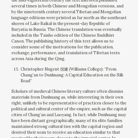
the mid-eighteenth century the text had been published
several times in both Chinese and Mongolian versions, and
by the nineteenth century several Tibetan and Mongolian
language editions were printed as far north as the southeast
shores of Lake Baikal in the present-day Republic of
Buryatia in Russia. The Chinese translation was eventually
included in the Taisho edition of the Chinese Buddhist
Canon. The publishing history of this text allows us to
consider some of the motivations for the publication,
exchange, performance, and translation of Tibetan texts
across Asia during the Qing.
Christopher Nugent 倪健 (Williams College): “From
Chang’an to Dunhuang: A Capital Education on the Silk
Road”
Scholars of medieval Chinese literary culture often dismiss
materials from Dunhuang as, while interesting in their own
right, unlikely to be representative of practices closer to the
political and cultural center of the empire, such as the capital
cities of Chang’an and Luoyang. In fact, while Dunhuang may
have been distant geographically, many of its elite families
maintained strong cultural ties with the capital region and
desired their sons to receive an education similar to that