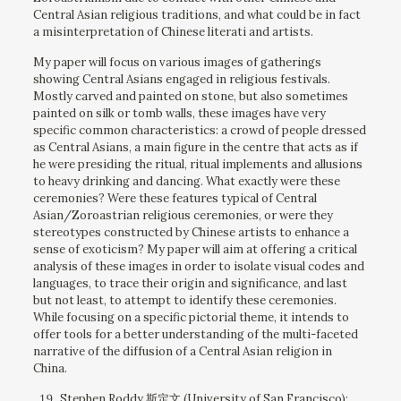
Central Asian religious traditions, and what could be in fact
a misinterpretation of Chinese literati and artists.
My paper will focus on various images of gatherings
showing Central Asians engaged in religious festivals.
Mostly carved and painted on stone, but also sometimes
painted on silk or tomb walls, these images have very
specific common characteristics: a crowd of people dressed
as Central Asians, a main figure in the centre that acts as if
he were presiding the ritual, ritual implements and allusions
to heavy drinking and dancing. What exactly were these
ceremonies? Were these features typical of Central
Asian/Zoroastrian religious ceremonies, or were they
stereotypes constructed by Chinese artists to enhance a
sense of exoticism? My paper will aim at offering a critical
analysis of these images in order to isolate visual codes and
languages, to trace their origin and significance, and last
but not least, to attempt to identify these ceremonies.
While focusing on a specific pictorial theme, it intends to
offer tools for a better understanding of the multi-faceted
narrative of the diffusion of a Central Asian religion in
China.
Stephen Roddy 斯定文 (University of San Francisco):