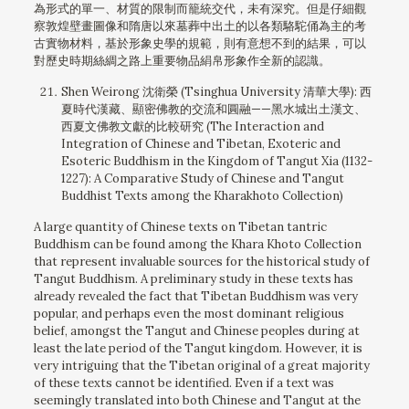
為形式的單一、材質的限制而籠統交代，未有深究。但是仔細觀
察敦煌壁畫圖像和隋唐以來墓葬中出土的以各類駱駝俑為主的考
古實物材料，基於形象史學的規範，則有意想不到的結果，可以
對歷史時期絲綢之路上重要物品絹帛形象作全新的認識。
Shen Weirong 沈衛榮 (Tsinghua University 清華大學): 西
夏時代漢藏、顯密佛教的交流和圓融——黑水城出土漢文、
西夏文佛教文獻的比較研究 (The Interaction and
Integration of Chinese and Tibetan, Exoteric and
Esoteric Buddhism in the Kingdom of Tangut Xia (1132-
1227): A Comparative Study of Chinese and Tangut
Buddhist Texts among the Kharakhoto Collection)
A large quantity of Chinese texts on Tibetan tantric
Buddhism can be found among the Khara Khoto Collection
that represent invaluable sources for the historical study of
Tangut Buddhism. A preliminary study in these texts has
already revealed the fact that Tibetan Buddhism was very
popular, and perhaps even the most dominant religious
belief, amongst the Tangut and Chinese peoples during at
least the late period of the Tangut kingdom. However, it is
very intriguing that the Tibetan original of a great majority
of these texts cannot be identified. Even if a text was
seemingly translated into both Chinese and Tangut at the