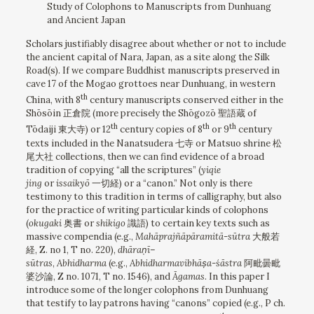
Study of Colophons to Manuscripts from Dunhuang
and Ancient Japan
Scholars justifiably disagree about whether or not to include
the ancient capital of Nara, Japan, as a site along the Silk
Road(s). If we compare Buddhist manuscripts preserved in
cave 17 of the Mogao grottoes near Dunhuang, in western
th
China, with 8
century manuscripts conserved either in the
Shōsōin 正倉院 (more precisely the Shōgozō 聖語蔵 of
th
th
th
Tōdaiji 東大寺) or 12
century copies of 8
or 9
century
texts included in the Nanatsudera 七寺 or Matsuo shrine 松
尾大社 collections, then we can find evidence of a broad
tradition of copying “all the scriptures” (
yiqie
jing
or
issaikyō
一切経) or a “canon.” Not only is there
testimony to this tradition in terms of calligraphy, but also
for the practice of writing particular kinds of colophons
(
okugaki
奥書 or
shikigo
識語) to certain key texts such as
massive compendia (e.g.,
Mahāprajñāpāramitā-sūtra
大般若
経, Z. no 1, T no. 220),
dhāra
ṇ
ī
–
sūtras
,
Abhidharma
(e.g.,
Abhidharmavibhā
ṣ
a-
ś
āstra
阿毗曇毗
婆沙論, Z no. 1071, T no. 1546), and
Ā
gamas
. In this paper I
introduce some of the longer colophons from Dunhuang
that testify to lay patrons having “canons” copied (e.g., P ch.