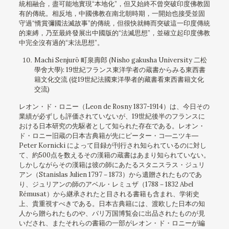
統相融合，盡可能地實現“本地化”，但又始終不曾突破印度佛教固
有的傳統。相反地，中國佛教在南北朝時期，一開始也接受並固
守過“憍賞彌國法滅故事”的傳統，但很快就轉而突破這一印度傳統
的束縛，乃至最終發展出中國版的“法滅思想”，並確立起印度佛教
中完全沒有過的“末法思想”。
Machi Senjurō 町泉壽郎 (Nisho gakusha University 二松
學舍大學): 19世紀フランス東洋学者の蔵書からみる東西書
籍文化交流 (從19世紀法國東洋學者的藏書看東西書籍文化
交流)
レオン・ド・ロニー（Leon de Rosny 1837-1914）は、今日その
業績が必ずしも評価されていないが、19世紀後半のフランスに
おける日本研究の先駆者として知られた存在である。レオン・
ド・ロニー旧蔵の日本古典籍が先にピーター・コ―ニツキ―
Peter Kornicki によって目録が刊行され知られているのに対し
て、約500点を数えるその漢籍の蔵書はあまり知られていない。
しかしながらその漢籍は彼の師にあたるスタニスラス・ジュリ
アン（Stanislas Julien 1797－1873）から遺贈されたものであ
り、ジュリアンの師のアベル・レミュザ（1788－1832 Abel
Rémusat）から継承されたと目される書籍も含まれ、学術史
上、貴重視すべきである。日本古典籍には、渡欧した日本の知
人から贈られたものや、パリ万国博覧会に出品されたものが見
いだされ、またそれらの書籍の一部がレオン・ド・ロニーが編