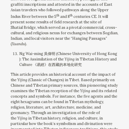
graffiti inscriptions and attested in the accounts of East
Asian travelers who followed pathways along the Upper
th
th
Indus River between the 5
and 8
centuries CE. It will
present some results of field research at the site of
Shatial Bridge, which served as a pivotal commercial, cross-
cultural, and religious nexus for exchanges between Sogdian,
Indian, and local visitors near the “Hanging Passages”
(
Xuandu
).
Ng Wai-ming 吳偉明 (Chinese University of Hong Kong
): The Assimilation of the
Yijing
in Tibetan History and
Culture 《易經》在西藏的本地化研究
This article provides an historical account of the impact of
the
Yijing
(Classic of Changes) in Tibet. Based primarily on
Chinese and Tibetan primary sources, this pioneering study
examines the Tibetan reception of the
Yijing
and its related
concepts and symbols. For instance, the five agents and the
eight hexagrams can be found in Tibetan mythology,
religion, literature, art, architecture, medicine, and
geomancy. Through an investigation of the role of
the
Yijing
in Tibetan history, religion, and culture, in
particular how the book’s symbolism and divination were