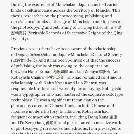
During the existence of Manchukuo, Japan launched various
kinds of cultural cause across the territory of Manchu. This
thesis researches on the photocopying, publishing and
circulation of books in the age of Manchukuo and focuses on
the photocopying and publishing of
Da Qing lichao shilu
大清
歴朝実録 (Veritable Records of Successive Reigns of the Qing
Dynasty).
Previous researchers have been aware of the relationship
of
Daqing lichao shilu
and Japan-Manchukuo Cultural Society
(日満文化協会). And it has been pointed out that the success
of publishing the book was owing to the cooperation
between Naito Konan 内藤湖南 and Luo Zhenyu 羅振玉. And
Kobayashi Chujiro 小林忠治郎, who had remained continuous
relationship with Naito Konan and Luo Zhenyu, was
responsible for the actual work of photocopying. Kobayashi
was a typographer who had mastered the exquisite collotype
technology. He was a significant technician on the
photocopy career of Chinese books in both Chinese and
Japanese modern history. In addition, Kobayashi had
frequent contact with scholars, including Dong Kang 董康
and Fu Zengxiang 傅增湘, and participated in massive work
of photocopying rare books and editions. I am privileged to