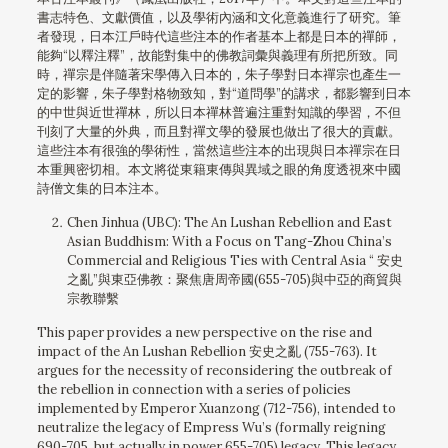
書志特色、文獻價值，以及學術內涵和文化意義進行了研究。筆
者發現，日本江戶時代這些注本的作者基本上都是日本的禪師，
能夠“以釋注釋”，故能對集中的佛教詞彙與義理有所把所致。同
時，禪宗是伴隨著宋學傳入日本的，朱子學對日本禪宗也產生一
定的影響，朱子學對格物致知，對“道問學”的講求，都影響到日本
的中世與近世禪林，所以日本禪林普遍注重對知識的學習，不但
刊刻了大量的外典，而且對禪文學的發展也做出了很大的貢獻。
這些注本有很強的學術性，當然這些注本的出現與日本禪宗在日
本重興密切相。本文將從東籍東傳與異域之眼的角度透視來中國
詩僧文集的日本注本。
Chen Jinhua (UBC): The An Lushan Rebellion and East
Asian Buddhism: With a Focus on Tang-Zhou China’s
Commercial and Religious Ties with Central Asia “ 安史
之亂”與東亞佛教：聚焦唐周帝國(655-705)與中亞的商貿與
宗教聯繫
This paper provides a new perspective on the rise and
impact of the An Lushan Rebellion 安史之亂 (755-763). It
argues for the necessity of reconsidering the outbreak of
the rebellion in connection with a series of policies
implemented by Emperor Xuanzong (712-756), intended to
neutralize the legacy of Empress Wu’s (formally reigning
690-705, but actually in power 655-705) legacy. This legacy