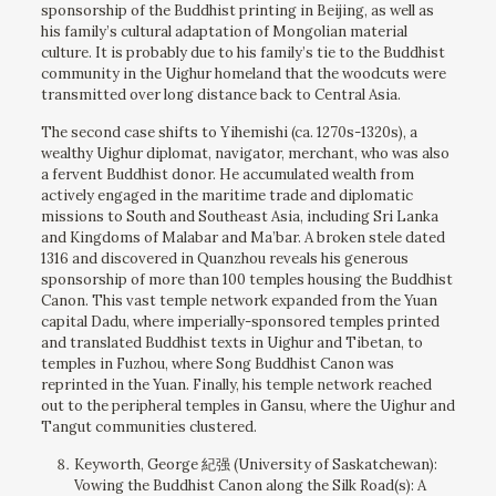
sponsorship of the Buddhist printing in Beijing, as well as
his family’s cultural adaptation of Mongolian material
culture. It is probably due to his family’s tie to the Buddhist
community in the Uighur homeland that the woodcuts were
transmitted over long distance back to Central Asia.
The second case shifts to Yihemishi (ca. 1270s-1320s), a
wealthy Uighur diplomat, navigator, merchant, who was also
a fervent Buddhist donor. He accumulated wealth from
actively engaged in the maritime trade and diplomatic
missions to South and Southeast Asia, including Sri Lanka
and Kingdoms of Malabar and Ma’bar. A broken stele dated
1316 and discovered in Quanzhou reveals his generous
sponsorship of more than 100 temples housing the Buddhist
Canon. This vast temple network expanded from the Yuan
capital Dadu, where imperially-sponsored temples printed
and translated Buddhist texts in Uighur and Tibetan, to
temples in Fuzhou, where Song Buddhist Canon was
reprinted in the Yuan. Finally, his temple network reached
out to the peripheral temples in Gansu, where the Uighur and
Tangut communities clustered.
Keyworth, George 紀强 (University of Saskatchewan):
Vowing the Buddhist Canon along the Silk Road(s): A