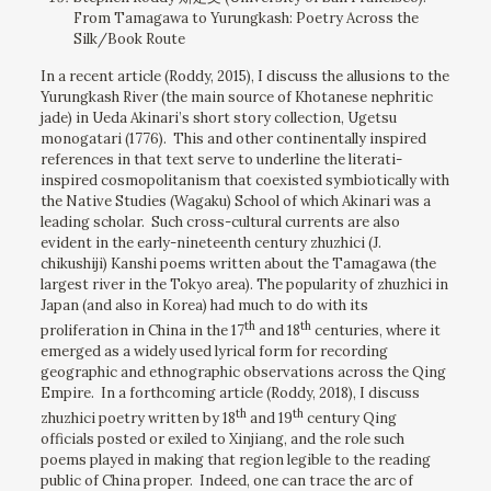
From Tamagawa to Yurungkash: Poetry Across the
Silk/Book Route
In a recent article (Roddy, 2015), I discuss the allusions to the
Yurungkash River (the main source of Khotanese nephritic
jade) in Ueda Akinari’s short story collection, Ugetsu
monogatari (1776). This and other continentally inspired
references in that text serve to underline the literati-
inspired cosmopolitanism that coexisted symbiotically with
the Native Studies (Wagaku) School of which Akinari was a
leading scholar. Such cross-cultural currents are also
evident in the early-nineteenth century zhuzhici (J.
chikushiji) Kanshi poems written about the Tamagawa (the
largest river in the Tokyo area). The popularity of zhuzhici in
Japan (and also in Korea) had much to do with its
th
th
proliferation in China in the 17
and 18
centuries, where it
emerged as a widely used lyrical form for recording
geographic and ethnographic observations across the Qing
Empire. In a forthcoming article (Roddy, 2018), I discuss
th
th
zhuzhici poetry written by 18
and 19
century Qing
officials posted or exiled to Xinjiang, and the role such
poems played in making that region legible to the reading
public of China proper. Indeed, one can trace the arc of