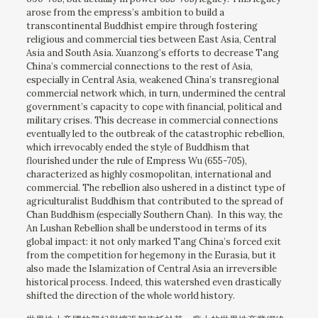
arose from the empress’s ambition to build a
transcontinental Buddhist empire through fostering
religious and commercial ties between East Asia, Central
Asia and South Asia. Xuanzong’s efforts to decrease Tang
China’s commercial connections to the rest of Asia,
especially in Central Asia, weakened China’s transregional
commercial network which, in turn, undermined the central
government’s capacity to cope with financial, political and
military crises. This decrease in commercial connections
eventually led to the outbreak of the catastrophic rebellion,
which irrevocably ended the style of Buddhism that
flourished under the rule of Empress Wu (655-705),
characterized as highly cosmopolitan, international and
commercial. The rebellion also ushered in a distinct type of
agriculturalist Buddhism that contributed to the spread of
Chan Buddhism (especially Southern Chan). In this way, the
An Lushan Rebellion shall be understood in terms of its
global impact: it not only marked Tang China’s forced exit
from the competition for hegemony in the Eurasia, but it
also made the Islamization of Central Asia an irreversible
historical process. Indeed, this watershed even drastically
shifted the direction of the whole world history.