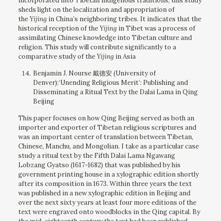
incorporated into Tibetan indigenous traditions, this study
sheds light on the localization and appropriation of
the
Yijing
in China’s neighboring tribes. It indicates that the
historical reception of the
Yijing
in Tibet was a process of
assimilating Chinese knowledge into Tibetan culture and
religion. This study will contribute significantly to a
comparative study of the
Yijing
in Asia
Benjamin J. Nourse 戴德安 (University of
Denver):’Unending Religious Merit’: Publishing and
Disseminating a Ritual Text by the Dalai Lama in Qing
Beijing
This paper focuses on how Qing Beijing served as both an
importer and exporter of Tibetan religious scriptures and
was an important center of translation between Tibetan,
Chinese, Manchu, and Mongolian. I take as a particular case
study a ritual text by the Fifth Dalai Lama Ngawang
Lobzang Gyatso (1617-1682) that was published by his
government printing house in a xylographic edition shortly
after its composition in 1673. Within three years the text
was published in a new xylographic edition in Beijing and
over the next sixty years at least four more editions of the
text were engraved onto woodblocks in the Qing capital. By