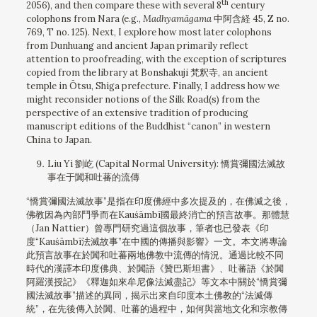
th
2056), and then compare these with several 8
century
colophons from Nara (e.g.,
Madhyamāgama
中阿含経 45, Z no.
769, T no. 125). Next, I explore how most later colophons
from Dunhuang and ancient Japan primarily reflect
attention to proofreading, with the exception of scriptures
copied from the library at Bonshakuji 梵釈寺, an ancient
temple in Ōtsu, Shiga prefecture. Finally, I address how we
might reconsider notions of the Silk Road(s) from the
perspective of an extensive tradition of producing
manuscript editions of the Buddhist “canon” in western
China to Japan.
Liu Yi 劉屹 (Capital Normal University): 憍賞彌國法滅故
事在于闐和吐蕃的流傳
“憍賞彌國法滅故事”是指在印度佛經中多次提及的，在佛滅之後，
佛教因為內部鬥爭而在Kauśāmbī國最終消亡的預言故事。那體慧
（Jan Nattier）曾專門研究過這個故事，筆者也已發表《印
度“Kauśāmbī法滅故事”在中國的傳播與影響》一文。本文將專論
此預言故事在於闐和吐蕃兩地佛教中流傳的情況。通過比較不同
時代的漢譯本印度佛典、於闐語《贊巴斯坦書》、吐蕃語《於闐
阿羅漢授記》《釋迦如來牟尼像法滅盡記》等文本中關於“憍賞彌
國法滅故事”描述的異同，揭示出來自印度本土佛教的“法滅傳
統”，在先後傳入於闐、吐蕃的過程中，如何與當地文化和宗教傳