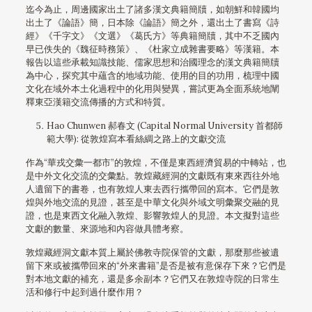
迄今為止，周邊國家出土了諸多漢文典籍簡牘，如朝鮮和韓國均
出土了《論語》簡，日本除《論語》簡之外，還出土了書寫《詩
經》《千字文》《文選》《葛氏方》等典籍簡牘，其中不乏國內
早已佚失的《魏征時務策》、《杜家立成雜書要略》等漢籍。本
報告以這些承載知識技能、儒家思想和治國理念的漢文典籍簡牘
為中心，探究其中蘊含的地域功能、使用的目的功用，梳理中國
文化在域外本土化過程中的化用與變異，嘗試更為全面系統地闡
釋東亞漢籍交流傳播的方式和特質。
Hao Chunwen 郝春文 (Capital Normal University 首都師
範大學): 從敦煌寫本看絲綢之路上的文獻交流
作為“華戎交彙一都市”的敦煌，不僅是東西經濟貿易的中轉站，也
是中外文化交流的交彙點。敦煌藏經洞的文獻既有東來西往外地
人遺留下的書卷，也有敦煌人東去西行攜帶回的寫本。它們是敦
煌與外地交流的見證，甚至是中華文化與外域文明彙聚交融的見
證，也是東西文化融入敦煌、影響敦煌人的見證。本文擬對這些
文獻的數量、來源地和內容做具體考察。
敦煌藏經洞文獻本質上屬於佛教寺院保管的文獻，那麼那些被遺
留下來或被攜帶回來的“外來書籍”是否是被有意保存下來？它們是
對本地文獻的補充，還是多余副本？它們又在敦煌寺院的日常生
活和修行中起到過什麼作用？