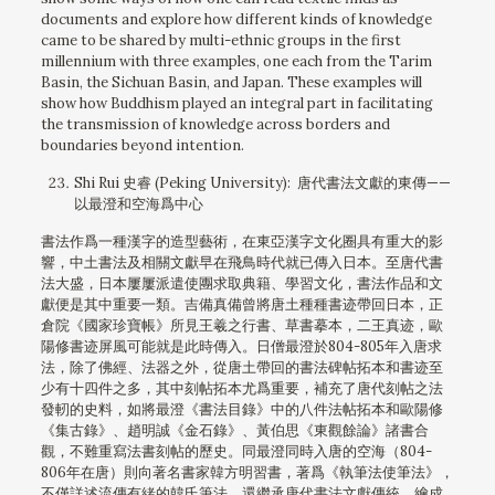
documents and explore how different kinds of knowledge
came to be shared by multi-ethnic groups in the first
millennium with three examples, one each from the Tarim
Basin, the Sichuan Basin, and Japan. These examples will
show how Buddhism played an integral part in facilitating
the transmission of knowledge across borders and
boundaries beyond intention.
Shi Rui 史睿 (Peking University): 唐代書法文獻的東傳——
以最澄和空海爲中心
書法作爲一種漢字的造型藝術，在東亞漢字文化圈具有重大的影
響，中土書法及相關文獻早在飛鳥時代就已傳入日本。至唐代書
法大盛，日本屢屢派遣使團求取典籍、學習文化，書法作品和文
獻便是其中重要一類。吉備真備曾將唐土種種書迹帶回日本，正
倉院《國家珍寶帳》所見王羲之行書、草書摹本，二王真迹，歐
陽修書迹屏風可能就是此時傳入。日僧最澄於804-805年入唐求
法，除了佛經、法器之外，從唐土帶回的書法碑帖拓本和書迹至
少有十四件之多，其中刻帖拓本尤爲重要，補充了唐代刻帖之法
發軔的史料，如將最澄《書法目錄》中的八件法帖拓本和歐陽修
《集古錄》、趙明誠《金石錄》、黃伯思《東觀餘論》諸書合
觀，不難重寫法書刻帖的歷史。同最澄同時入唐的空海（804-
806年在唐）則向著名書家韓方明習書，著爲《執筆法使筆法》，
不僅詳述流傳有緒的韓氏筆法，還繼承唐代書法文獻傳統，繪成