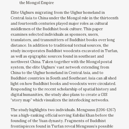
the Mongol Empire
Elite Uighurs migrating from the Uighur homeland in
Central Asia to China under the Mongol rule in the thirteenth
and fourteenth centuries played major roles as cultural
middlemen of the Buddhist book culture. This paper
examines selected individuals as sponsors, users,
translators, and transmitters of Buddhist books over long
distance. In addition to traditional textual sources, the
study incorporates Buddhist woodcuts excavated in Turfan,
as well as epigraphic sources found in southeast and
northwest China. Taken together with the Mongol postal
system, the elite Uighurs’ vast network extending from
China to the Uighur homeland in Central Asia, and to
Buddhist countries in South and Southeast Asia can all shed
light on how Buddhist books and woodcuts were circulated.
Responding to the recent scholarship of spatial history and
digital humanities, the study also plans to create a GIS
“story map” which visualizes the interlocking networks.
The study highlights two individuals. Mengsusu (1206-1267)
was a high-ranking official serving Kubilai Khan before the
founding of the Yuan dynasty. Fragments of Buddhist
frontispieces found in Turfan reveal Mengsusu’s possible