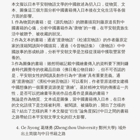
本文擬以日本平安朝物語文學的中國敘述為切入口，從物質、文
本、圖像這三個方面分析中國書籍傳入日本後在文化生活等各個
方面的影響。
1. 作為物質的書籍：從《源氏物語》的贈書描寫到藤原道長對中
國書籍的心儀，分析中國書籍作為“唐物”的一種，在平安朝貴族生
活中被贈予、被收藏的狀況。
2.作為文本的書籍：通過“渡唐物語”《松浦宮物語》的作者藤原定
家的漢籍閱讀與中國描寫，通過《今昔物語集》《唐物語》中中
國故事的形成軌跡，分析平安朝文學是怎樣從漢籍中獲取豐富營
養的。
3.作為圖像的書籍：雖然明確記載中國繪畫傳入的資料要下溯到鐮
倉時代圓覺寺的收藏品目錄《佛日庵公物目錄》，但不可否認的
是，平安朝女性的閱讀及創作行為中“唐繪”具有重要意義。通
過“渡唐物語”《濱松中納言物語》可以看到，作者菅原道標女建構
中國想像的一個重要資源便是“唐繪”。基於精神文明的傳播這一共
性，是否可以把繪畫等美術作品也看作是廣義的書籍？
無論是作為物質、文本或是圖像，當中國書籍傳入日本，在日本
的文化語境下是怎樣被利用、被閱讀、被攝取的，開出了怎樣的
花？結出了怎樣的果？本文擬從“衍生”論角度探討中日之間的書籍
之路帶給日本平安朝文學文化的巨大影響。
Ge Jiyong 葛继勇 (Zhengzhou University 鄭州大學): 域外
出土简牍与中日书籍之路