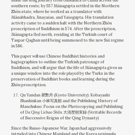
made the long journey from Gandhāra to China across the
southern route, by 557 Jñānagupta settled in the Northern
Zhōu state, where he worked as a translator with
Jñānabhadra, Jinayaśas, and Yaśogupta. His translation
activity came to a sudden halt with the Northern Zhōu
proscription of Buddhism in 574. After the proscription,
Jñānagupta fled north, residing at the Turkish court of
Taspar Qaghan until being summoned to the new Suí regime
in 586.
This paper will use Chinese Buddhist histories and
hagiographies to outline the Turkish patronage of
Buddhism, and will argue that the life of Jñānagupta gives us
a unique window into the role played by the Turks in the
preservation of Buddhist books and learning during the
Zhōu proscription.
Qu Yandan 瞿艷丹 (Kyoto University): Kobayashi
Shashinkan 小林写真館 and the Publishing History of
Manchukuo: Focus on the Photocopying and Publishing
of
Da Qing
Lichao
Shilu
大清歴朝実録 (Veritable Records
of Successive Reigns of the Qing Dynasty)
Since the Russo-Japanese War, Japan had aggressively
intruded into Chinese Mainland and the Korea peninsula.