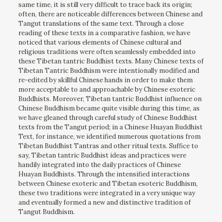
same time, it is still very difficult to trace back its origin;
often, there are noticeable differences between Chinese and
Tangut translations of the same text. Through a close
reading of these texts in a comparative fashion, we have
noticed that various elements of Chinese cultural and
religious traditions were often seamlessly embedded into
these Tibetan tantric Buddhist texts. Many Chinese texts of
Tibetan Tantric Buddhism were intentionally modified and
re-edited by skillful Chinese hands in order to make them
more acceptable to and approachable by Chinese exoteric
Buddhists. Moreover, Tibetan tantric Buddhist influence on
Chinese Buddhism became quite visible during this time, as
we have gleaned through careful study of Chinese Buddhist
texts from the Tangut period; in a Chinese Huayan Buddhist
Text, for instance, we identified numerous quotations from
Tibetan Buddhist Tantras and other ritual texts. Suffice to
say, Tibetan tantric Buddhist ideas and practices were
handily integrated into the daily practices of Chinese
Huayan Buddhists. Through the intensified interactions
between Chinese exoteric and Tibetan esoteric Buddhism,
these two traditions were integrated in a very unique way
and eventually formed a new and distinctive tradition of
Tangut Buddhism.