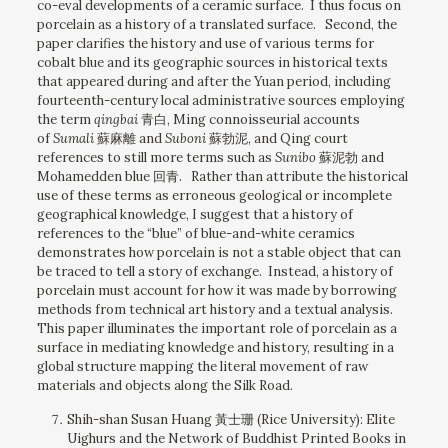
co-eval developments of a ceramic surface. I thus focus on
porcelain as a history of a translated surface. Second, the
paper clarifies the history and use of various terms for
cobalt blue and its geographic sources in historical texts
that appeared during and after the Yuan period, including
fourteenth-century local administrative sources employing
the term
qingbai
青白, Ming connoisseurial accounts
of
Sumali
蘇麻離 and
Suboni
蘇勃泥, and Qing court
references to still more terms such as
Sunibo
蘇泥勃 and
Mohamedden blue 回青. Rather than attribute the historical
use of these terms as erroneous geological or incomplete
geographical knowledge, I suggest that a history of
references to the “blue” of blue-and-white ceramics
demonstrates how porcelain is not a stable object that can
be traced to tell a story of exchange. Instead, a history of
porcelain must account for how it was made by borrowing
methods from technical art history and a textual analysis.
This paper illuminates the important role of porcelain as a
surface in mediating knowledge and history, resulting in a
global structure mapping the literal movement of raw
materials and objects along the Silk Road.
Shih-shan Susan Huang 黃士珊 (Rice University): Elite
Uighurs and the Network of Buddhist Printed Books in