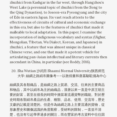
zhuzhici from Kashgar in the far west, through Hangzhou’s
West Lake (a perennial topic of zhuzhici from the Song to
the Qing Dynasties), to Joseon-era Pyeongyang and the city
of Edo in eastern Japan. Its vast reach attests to the
effectiveness of circuits of cultural and economic exchange
in this era, but also to the features of zhuzhici that made it
malleable to local adaptation. In this paper, I examine the
incorporation of indigenous vocabulary and syntax (Uighur,
Mongolian, Tibetan, Wu Dialect, Korean, and Japanese) in
zhuzhici, a feature that was almost unique in classical
Chinese verse, and one that made it a potent vehicle for
articulating pan-Asian intellectual and literary currents then
ascendant in China, in particular (see Roddy, 2016).
Sha Wutian 沙武田 Shaanxi Normal University陕西师范
大学: 絲綢之路絹帛圖像考——以敦煌畫和唐墓駱駝俑為中心
絲綢及其各類織品，是絲綢之路上貿易、交流、往來的主要商品
和物品，其中以絹帛為主的絲織品，漢唐以來一直是中原王朝主
要的財富，甚至在很長的時間中擔當著流通貨幣的職能。對於歷
史時期各類絹帛產品的生產、種類、品名、使用、交流等，歷史
文獻的記載是清楚的。但是作為絲綢之路上主要流通的貨物，從
形象歷史和圖像認識的角度觀察，受材料的限制，一直並不清
楚，也沒有引起學界過多的關注，而在豐富的考古資料中往往因