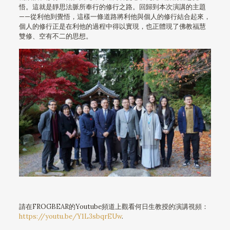
悟。這就是靜思法脈所奉行的修行之路。回歸到本次演講的主題
——從利他到覺悟，這樣一條道路將利他與個人的修行結合起來，
個人的修行正是在利他的過程中得以實現，也正體現了佛教福慧
雙修、空有不二的思想。
請在FROGBEAR的Youtube頻道上觀看何日生教授的演講視頻：
https://youtu.be/Y1L3sbqrEUw
.