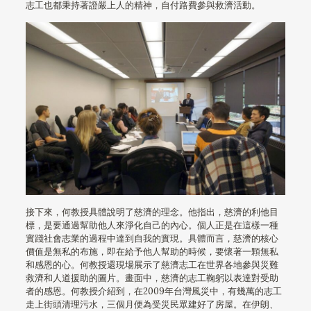
志工也都秉持著證嚴上人的精神，自付路費參與救濟活動。
接下來，何教授具體說明了慈濟的理念。他指出，慈濟的利他目
標，是要通過幫助他人來淨化自己的內心。個人正是在這樣一種
實踐社會志業的過程中達到自我的實現。具體而言，慈濟的核心
價值是無私的布施，即在給予他人幫助的時候，要懷著一顆無私
和感恩的心。何教授還現場展示了慈濟志工在世界各地參與災難
救濟和人道援助的圖片。畫面中，慈濟的志工鞠躬以表達對受助
者的感恩。何教授介紹到，在2009年台灣風災中，有幾萬的志工
走上街頭清理污水，三個月便為受災民眾建好了房屋。在伊朗、