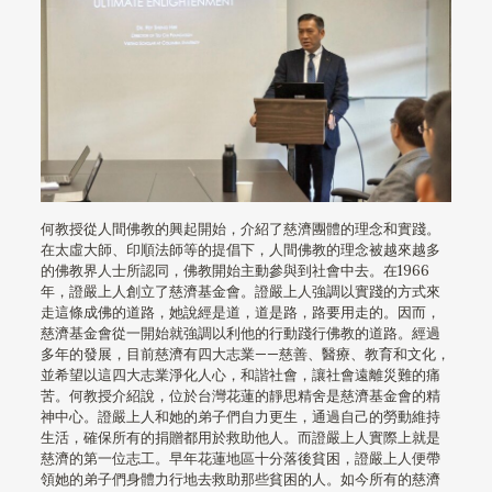
何教授從人間佛教的興起開始，介紹了慈濟團體的理念和實踐。
在太虛大師、印順法師等的提倡下，人間佛教的理念被越來越多
的佛教界人士所認同，佛教開始主動參與到社會中去。在1966
年，證嚴上人創立了慈濟基金會。證嚴上人強調以實踐的方式來
走這條成佛的道路，她說經是道，道是路，路要用走的。因而，
慈濟基金會從一開始就強調以利他的行動踐行佛教的道路。經過
多年的發展，目前慈濟有四大志業——慈善、醫療、教育和文化，
並希望以這四大志業淨化人心，和諧社會，讓社會遠離災難的痛
苦。何教授介紹說，位於台灣花蓮的靜思精舍是慈濟基金會的精
神中心。證嚴上人和她的弟子們自力更生，通過自己的勞動維持
生活，確保所有的捐贈都用於救助他人。而證嚴上人實際上就是
慈濟的第一位志工。早年花蓮地區十分落後貧困，證嚴上人便帶
領她的弟子們身體力行地去救助那些貧困的人。如今所有的慈濟