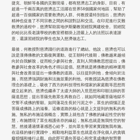
捷克、朝鮮等各國的災難現場，都有慈濟志工的身影。目前，有
超過一千兩百萬的慈濟志工活躍在世界58個國家何地區，幫助了
超過一百個國家的需要救濟的人群。何教授還特別指出，慈濟的
精神也促進了不同宗教之間的和諧對話和交流。在印尼進行災難
救濟的過程中，慈濟幫助當地伊斯蘭教習經院興建校舍。習經院
的哈比比長老讓學校的教室裡都掛上證嚴上人的法照以表達謝
意，還讓習經院的學生也加入慈濟做志工。
最後，何教授對慈濟踐行的道路進行了總結。他說，慈濟也可以
說是漢傳佛教的文藝復興運動。從王朝時代後期，佛教越來越傾
向於自我解脫，從而較少參與社會。直到人間佛教思想提出，佛
教參與社會改革的角色才得以提倡。慈濟就是將佛教的精神運用
與社會改善並提出一條佛教的道路。以往提到利他，會傾向於法
施，而慈濟強調財施和法施並重的利他。何教授認為慈濟在佛教
理念的基礎上，吸收了西方的科技理性和儒家的家庭觀等思想而
建立起來的。慈濟也繼承了太虛大師的入世思想和印順法師的菩
薩道思想，提出菩薩先救眾生再救自己，就如同地藏菩薩地獄不
空誓不成佛的誓願。如同蓮花生長於污泥之中，眾生的煩惱正是
菩薩成佛路上的滋養。這條道路的核心就是上文提到的無私的布
施。無私的布施這個概念，實際上就包含了佛教的緣起性空的智
慧，布施體現了眾生相護依存的緣起，無私也就是無我性空的智
慧。然後通過懷著感恩心給予，並向眾生學習來實踐無我布施。
在這樣的修行實踐中，精勤地利益眾生也就是在淨化個人的貪嗔
癡煩惱和修行止觀。由此即可通向菩提心和究竟成佛的智慧覺