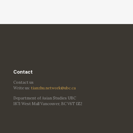
Contact
Contact us
Write us:
tianzhu.network@ubc.ca
Department of Asian Studies UBC
1871 West Mall Vancouver, BC V6T 1Z2