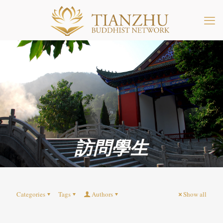
訪問學生
Categories
Tags
Authors
Show all