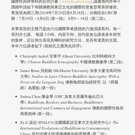
國際性與跨學科的合作計畫；
www.frogbear.org
), 誠邀海內外學子
踴躍申請如下有關佛教與東亞文化的國際性密集型菁英研修班。
菁英班為期三周(2018年7月29日至8月18日)，分兩段在UBC舉
辦：7月29日－8月8日 (第一段)、8月9－18日 (第二段)。
本菁英班的主體乃是由六位國際學者講授的六個演講系列。每一
系列共七講、 每講 2小時。內容不拘，但均是各位講者多年研究
的集粹，足以突出表現其獨特的研究方法，並具有連貫的主題。
本年六位講者如下 (按姓氏之羅馬化排序):
Christoph Anderl 安東平 (Ghent University 比利時根特大
學):
Chinese Buddhist Iconography
中國佛教圖像學 (第二段);
James Benn 貝劍銘 (McMaster University 加拿大麥克馬司特
大學):
Studies in Later Chinese Buddhist Apocrypha: With a
Focus on the Lengyan Jing
佛教晚期疑似經研究: 以《楞嚴
經》為重點 (第一段);
Jinhua Chen 陳金華 (UBC 加拿大英屬哥倫比亞大
學):
Buddhism, Borders, and Business: Buddhism’s
International and Commercial Engagement
佛教的國際性格與
商業精神 (第一段);
Ze Ji 汲喆 (INALCO 法國國家語言東方文化研究中心):
The
Institutional Evolutions of Buddhism in Contemporary
China
當代中國大陸漢傳佛教的制度變遷 (第二段);