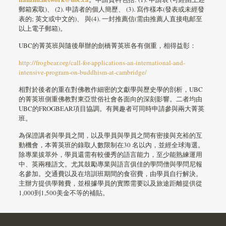
郵箱索取)、 (2). 申請者的個人簡歷、 (3). 寫作樣本(發表或未經發
表的; 英文或中文的)、 與(4). 一封推薦信(需由推薦人直接电邮至
以上電子郵箱)。
UBC的菁英班與隨後舉辦的劍橋菁英班各有側重，相得益彰：
http://frogbear.org/call-for-applications-an-international-and-
intensive-program-on-buddhism-at-cambridge/
相對於後者的重在對佛教作細密的文獻學與歷史學的剖析，UBC
的菁英班側重佛教對東亞世俗社會各面向的深刻影響。二者均由
UBC的FROGBEAR項目協調。有興趣者可同時申請參與兩大菁英
班。
為保證講者與學員之間，以及學員與學員之間有密接與充裕的互
動機會，本菁英班的錄取人數限制在30 名以內，並經全球海選。
除專業拔萃外，學員還需有較優秀的語言能力，至少能熟練運用
中、英兩種語文。尤其鼓勵專業與語言俱佳的學問僧與學問尼報
名參加。交通費以及在培訓班期間的食宿費，由學員自行解決。
主辦方提供學雜費，並根據學員的實際需要以及旅途距離提供從
1,000到1,500美金不等的補貼。