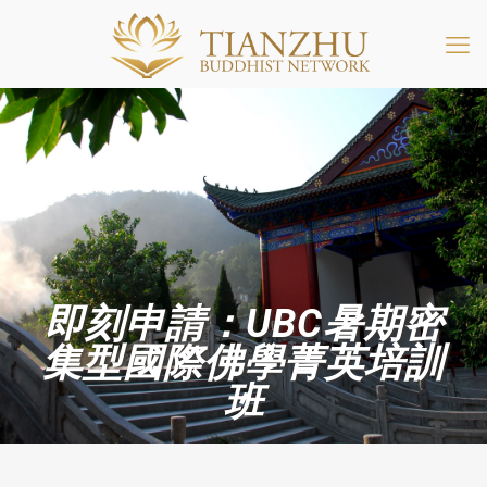
即刻申請：UBC暑期密
集型國際佛學菁英培訓
班