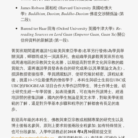
James Robson 羅柏松 (Harvard University 美國哈佛大
學):
Buddhism, Daoism, Buddho-Daoism
佛道交涉關係論 (第
二段);
Barend ter Haar 田海 (Oxford University 英國牛津大學):
R
e-
reading Sources on Lord Guan (Emperor Guan, Guan Yu
) 關公
信仰資料的新解讀 (第一段).
菁英班期間還將邀請5位歐美與東亞學者(名單另行發佈)為學員舉
辦演講，蟬聯而成另一演講系列。會組織學員參觀菁英班所在地
或周邊地區的宗教與文化名勝，以期提高對世界文化與宗教的鑑
賞能力。還將邀請學員發表各自的研究成果(以其畢業論文為主)，
授課教授密接指導、學員踴躍點評、使研究臻於精密。課程結束
後，挑選10-15位最優秀的僧俗學子，本科生與碩士生前往UBC或
UBC的FROGBEAR 項目合作大學作訪問學生、博士作博士後。碩
士研究生經一年學習後，如表現優異，可在海外升讀博士。經過
培訓營的密集訓練，國內的學生無論是英文水準，對歐美學術規
範的了解，還是對升學基本步驟和程序的了解都會有長足的進
步。
歡迎高年級的本科生、佛教與東亞宗教或相關專業的研究生以及
博士後報名參與。原則上要求前後兩段全程參加; 如有特殊情況，
2018
年
4
月
30
日
也可分段參加。入學申請務必於
前提交至
tianzhu.network@ubc.ca
。申請資料包括: (1). 申請表 (可經由上述