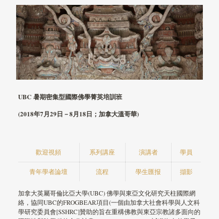
UBC
暑期密集型國際佛學菁英培訓班
(2018
年
7
月
29
日－
8
月
18
日；加拿大溫哥華
)
歡迎視頻
系列講座
演講者
學員
青年學者論壇
流程
學生匯报
擷影
加拿大英屬哥倫比亞大學(UBC) 佛學與東亞文化研究天柱國際網
絡，協同UBC的FROGBEAR項目(一個由加拿大社會科學與人文科
學研究委員會[SSHRC]贊助的旨在重構佛教與東亞宗教諸多面向的